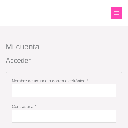
Ir
al
contenido
Mi cuenta
Obligatorio
Obligatorio
Acceder
Nombre de usuario o correo electrónico
*
Contraseña
*