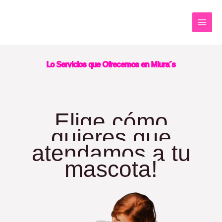
Ir
al
contenido
Lo Servicios que Ofrecemos en Miura´s
Elige cómo
quieres que
atendamos a tu
mascota!