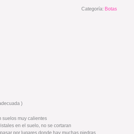
Categoría:
Botas
 adecuada )
n suelos muy calientes
stales en el suelo, no se cortaran
e pasar por lugares donde hay muchas piedras